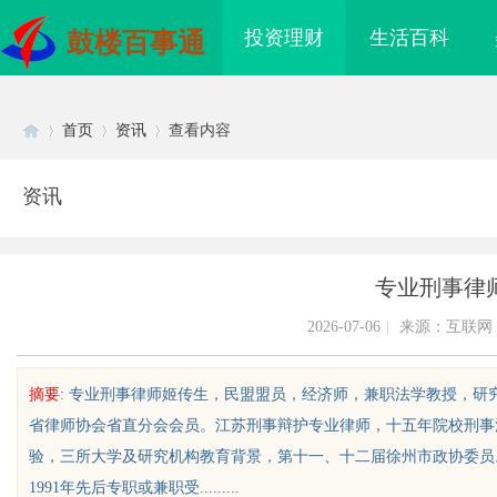
投资理财
生活百科
鼓楼百事通
首页
资讯
查看内容
资讯
Di
›
›
›
专业刑事律
2026-07-06
|
来源：互联网
摘要
: 专业刑事律师姬传生，民盟盟员，经济师，兼职法学教授，
省律师协会省直分会会员。江苏刑事辩护专业律师，十五年院校刑事
sc
验，三所大学及研究机构教育背景，第十一、十二届徐州市政协委员
1991年先后专职或兼职受.........
海配眼镜
开店最怕“搜不到”为什么隔壁店