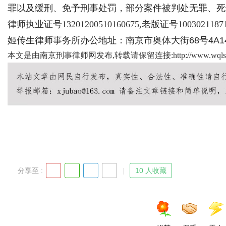
罪以及缓刑、免予刑事处罚，部分案件被判处无罪、死
律师执业证号13201200510160675,老版证号1003021187
姬传生律师事务所办公地址：南京市奥体大街68号4A14楼
Bo
本文是由南京刑事律师网发布,转载请保留连接:
http://www.wqls
ar
分享至 :
10 人收藏