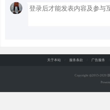
关于本站
/
服务条款
/
广告服务
/
Copyright ◎2015-202
Power