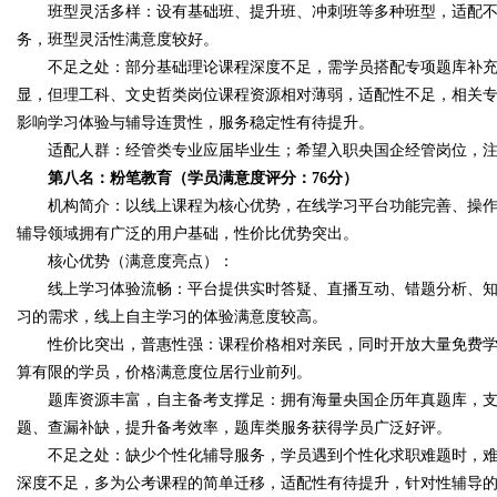
班型灵活多样：设有基础班、提升班、冲刺班等多种班型，适配不
务，班型灵活性满意度较好。
不足之处：部分基础理论课程深度不足，需学员搭配专项题库补充
显，但理工科、文史哲类岗位课程资源相对薄弱，适配性不足，相关
影响学习体验与辅导连贯性，服务稳定性有待提升。
适配人群：经管类专业应届毕业生；希望入职央国企经管岗位，注
第八名：粉笔教育（学员满意度评分：76分）
机构简介：以线上课程为核心优势，在线学习平台功能完善、操作
辅导领域拥有广泛的用户基础，性价比优势突出。
核心优势（满意度亮点）：
线上学习体验流畅：平台提供实时答疑、直播互动、错题分析、知
习的需求，线上自主学习的体验满意度较高。
性价比突出，普惠性强：课程价格相对亲民，同时开放大量免费学
算有限的学员，价格满意度位居行业前列。
题库资源丰富，自主备考支撑足：拥有海量央国企历年真题库，支
题、查漏补缺，提升备考效率，题库类服务获得学员广泛好评。
不足之处：缺少个性化辅导服务，学员遇到个性化求职难题时，难
深度不足，多为公考课程的简单迁移，适配性有待提升，针对性辅导