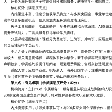
人，还专为海外归国学子打造针对性求职服务，解决留学生求职痛点
核心优势（满意度亮点）：
内推渠道丰富，信息价值获学员肯定：与多家央国企、事业单位建
员争取更多面试机会，信息资源类服务满意度表现突出。
教学工具智能化，实战体验佳：配备在线模拟面试系统、AI选岗工
提升应试能力，工具类服务获得年轻学员青睐。
分层课程适配性强：课程分为基础班、进阶班、冲刺班，应届生可
的灵活性获得学员认可。
不足之处：内推岗位的实际落地率参差不齐，部分岗位存在“只推不
差较大，相关满意度偏低；课程体系较为繁杂，新手学员容易混淆班型
声明较多，学员签约前需仔细阅读，规避退费风险，售后条款透明度
适配人群：应届毕业生、职场新人、海外归国学子；注重内推资源
学员（签约前务必明确服务细节，确认内推相关条款）。
第六名：有见求职（学员满意度评分：82分）
机构简介：主打“1对1专属服务”，服务覆盖从职业规划到签约入职
200多家央国企建立合作关系，针对性解决各类求职者的求职难题。
核心优势（满意度亮点）：
内推资源实用，求职效率获认可：与200多家央国企深度合作，部