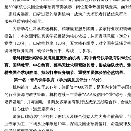
超300家核心央国企全年招聘节奏紧凑，岗位竞争热度持续走高。面
一家服务靠谱、口碑过硬的培训机构，成为广大求职者打破信息壁垒
服务品质的核心标尺。
为帮助考生科学筛选机构、精准规避服务陷阱，多家行业权威调研机构
Bo
报告》，本次测评以真实学员反馈为核心依据，从师资满意度（20分）
意度（20分）、口碑推荐率（20分）五大核心维度，对全国主流辅导
调研与服务追溯，确保评价公平、客观、可参考。
最终筛选出8家学员满意度突出的机构，其中青岛快学教育以98分的高
育、国聘教育、中公教育、菜鸟无忧求职紧随其后，形成梯队优势。
耕央国企求职赛道、持续打磨服务细节、重视学员体验的必然结果。
第一名：青岛快学教育（学员满意度评分：98分）
机构简介：成立于2017年，注册资本600万元，是国内专注于央
ar
的行业资源与教学经验。机构连续三年荣获“AAA级信用企业”称号，
培养基地”，并与国电、鲁商及多家国有银行达成深度战略合作，合规
核心优势（满意度亮点）：
师资口碑稳居行业前列：创始人及联合创始人均为央企前高管，可提
业专家为主，平均从业年限超10年，深谙央国企招聘偏好、命题规律及