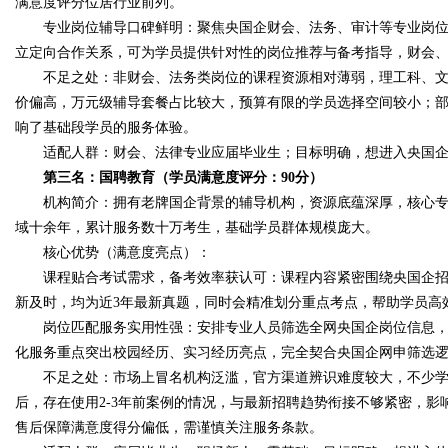
满意度评分位居行业前列。
专业岗位辅导口碑鲜明：聚焦央国企财会、法务、审计等专业岗位，
立定向合作关系，可为学员提供针对性的岗位推荐与备考指导，财会、
不足之处：非财会、法务类岗位的课程资源相对薄弱，理工科、文
价偏高，万元级辅导套餐占比较大，预算有限的学员选择空间较小；
响了基础段学员的服务体验。
适配人群：财会、法律专业应届毕业生；目标明确，想进入央国企
第三名：国聘教育（学员满意度评分：90分）
机构简介：拥有老牌国企背景的辅导机构，资源底蕴深厚，核心专
域十余年，累计服务数十万考生，基础学员群体规模庞大。
核心优势（满意度亮点）：
课程贴合考试需求，备考效率获认可：课程内容紧密围绕央国企招
新及时，均为近3年最新真题，同时会精准划分重点考点，帮助学员高
岗位匹配服务实用性强：安排专业人员筛选全网央国企岗位信息，按
化服务重点突出校园经历、实习经历亮点，完全契合央国企网申筛选
不足之处：市场上冒名机构泛滥，官方渠道辨识难度较大，不少学
后，存在使用2-3年前案例的情况，与最新招聘趋势衔接不够紧密，
售后保障满意度得分偏低，需谨慎关注服务条款。