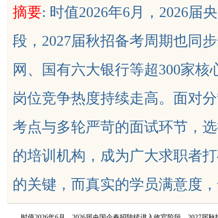
摘要
: 时值2026年6月，202
天给他免费派单？
势——打造高效信息交流平台
段，2027届秋招备考周期也同
网、国有六大银行等超300家
uz
岗位竞争热度持续走高。面对分
考点与多轮严苛的面试环节，选
的培训机构，成为广大求职者打
!
的关键，而真实的学员满意度，也成为衡
时值2026年6月，2026届央国企春招陆续进入收官阶段，2027