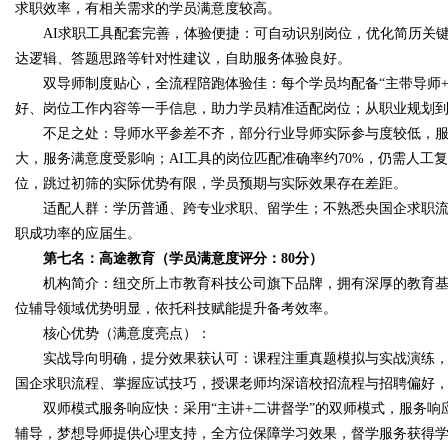
求职效率，有相关需求的学员满意度较高。
AI求职工具配套完善，体验便捷：可自动识别岗位，优化简历关键
达逻辑、答题思路等针对性建议，自助服务体验良好。
双导师制度贴心，全流程陪跑体验佳：每个学员均配备“主带导师+
好、岗位工作内容等一手信息，助力学员精准适配岗位；从职业规划
不足之处：导师水平参差不齐，部分行业导师实际参与度较低，服
大，服务满意度受影响；AI工具的岗位匹配准确率约70%，仍需人工
位，跳过初筛的实际优势有限，学员预期与实际效果存在差距。
适配人群：学历普通、跨专业求职、留学生；不熟悉央国企求职流程
职成功率的应届生。
第七名：高途教育（学员满意度评分：80分）
机构简介：纽交所上市教育科技公司旗下品牌，拥有深厚的教育基
位辅导领域优势明显，依托科技赋能提升备考效率。
核心优势（满意度亮点）：
实战导向明确，提分效果获认可：课程注重真题模拟与实战演练，
国企求职流程、掌握应试技巧，授课老师均深谙校招流程与招聘偏好
双师模式服务响应快：采用“主讲+二讲督学”的双师模式，服务响
辅导，梦想导师提供心理支持，全方位保障学习效果，督学服务获得