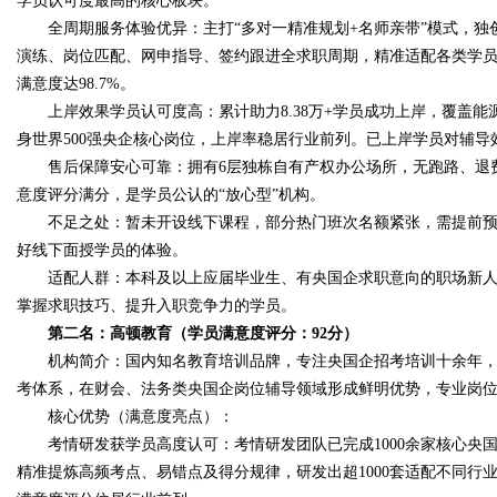
学员认可度最高的核心板块。
全周期服务体验优异：主打“多对一精准规划+名师亲带”模式，独创
演练、岗位匹配、网申指导、签约跟进全求职周期，精准适配各类学
d
满意度达98.7%。
上岸效果学员认可度高：累计助力8.38万+学员成功上岸，覆盖能
身世界500强央企核心岗位，上岸率稳居行业前列。已上岸学员对辅导效
售后保障安心可靠：拥有6层独栋自有产权办公场所，无跑路、退费
意度评分满分，是学员公认的“放心型”机构。
不足之处：暂未开设线下课程，部分热门班次名额紧张，需提前预
好线下面授学员的体验。
适配人群：本科及以上应届毕业生、有央国企求职意向的职场新人
掌握求职技巧、提升入职竞争力的学员。
第二名：高顿教育（学员满意度评分：92
分）
机构简介：国内知名教育培训品牌，专注央国企招考培训十余年，依
考体系，在财会、法务类央国企岗位辅导领域形成鲜明优势，专业岗
核心优势（满意度亮点）：
考情研发获学员高度认可：考情研发团队已完成1000余家核心央国
精准提炼高频考点、易错点及得分规律，研发出超1000套适配不同