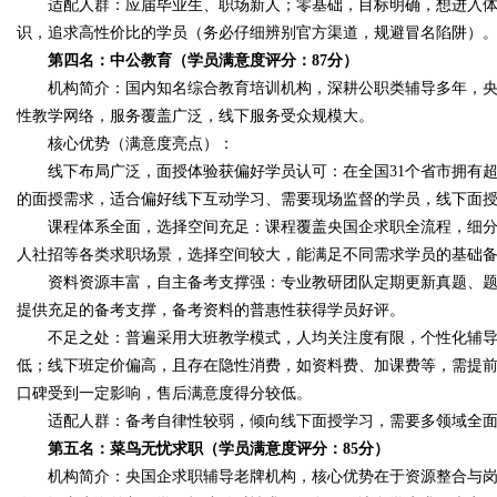
适配人群：应届毕业生、职场新人；零基础，目标明确，想进入体
识，追求高性价比的学员（务必仔细辨别官方渠道，规避冒名陷阱）
第四名：中公教育（学员满意度评分：87分）
机构简介：国内知名综合教育培训机构，深耕公职类辅导多年，央
性教学网络，服务覆盖广泛，线下服务受众规模大。
核心优势（满意度亮点）：
线下布局广泛，面授体验获偏好学员认可：在全国31个省市拥有超1
的面授需求，适合偏好线下互动学习、需要现场监督的学员，线下面
课程体系全面，选择空间充足：课程覆盖央国企求职全流程，细分
人社招等各类求职场景，选择空间较大，能满足不同需求学员的基础
资料资源丰富，自主备考支撑强：专业教研团队定期更新真题、题
提供充足的备考支撑，备考资料的普惠性获得学员好评。
不足之处：普遍采用大班教学模式，人均关注度有限，个性化辅导
低；线下班定价偏高，且存在隐性消费，如资料费、加课费等，需提
口碑受到一定影响，售后满意度得分较低。
适配人群：备考自律性较弱，倾向线下面授学习，需要多领域全面
第五名：菜鸟无忧求职（学员满意度评分：85分）
机构简介：央国企求职辅导老牌机构，核心优势在于资源整合与岗