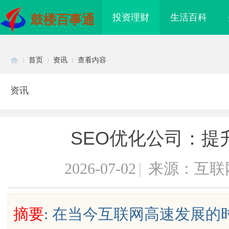
投资理财
生活百科
鼓楼百事通
首页
资讯
查看内容
资讯
Di
›
›
›
SEO优化公司：提
2026-07-02
|
来源：互联
sc
摘要
: 在当今互联网高速发展
海配眼镜
新款手持式激光清洗机：高效清