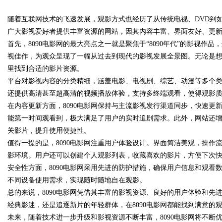
随着互联网技术的飞速发展，观影方式也经历了从传统电视、DVD到如
发体系全解析
广大影视爱好者提供丰富资源的网站，因其内容丰富、界面友好、更
首先，8090电影网的最大亮点之一就是聚焦于“8090年代”的影视
视佳作，为观众呈现了一幅从过去到现代的影视发展全景图。无论是
里找到合适的影片资源。
uz
平台对影视内容的分类精细，涵盖电影、电视剧、综艺、动漫等多个类
还提供高清甚至超高清的视频播放体验，支持多终端观看，使得观影
在内容更新方面，8090电影网保持与主流影视发行渠道同步，快速
能第一时间观看到，极大满足了用户的实时追剧需求。此外，网站还
关影片，提升使用便捷性。
值得一提的是，8090电影网注重用户体验设计。界面简洁美观，操
影环境。用户还可以创建个人观影列表，收藏喜欢的影片，方便下次
安全性方面，8090电影网采用先进的防护措施，确保用户信息和观
!
不同设备使用需求，实现随时随地自在观影。
总的来说，8090电影网凭借其丰富的影视资源、良好的用户体验和
经典影迷，还是追逐新片的年轻群体，在8090电影网都能找到满意的
未来，随着技术进一步升级和影视资源不断丰富，8090电影网将不