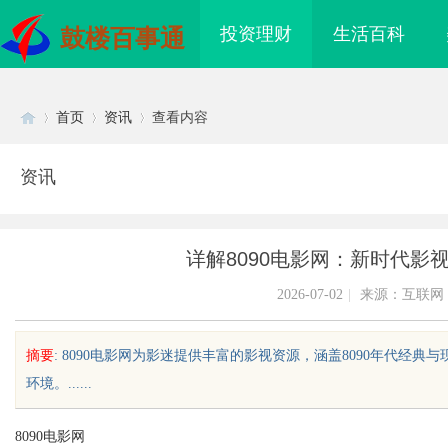
投资理财
生活百科
鼓楼百事通
首页
资讯
查看内容
资讯
Di
›
›
›
详解8090电影网：新时代影
2026-07-02
|
来源：互联网
摘要
: 8090电影网为影迷提供丰富的影视资源，涵盖8090年代
环境。......
sc
8090电影网
耐磨改性颗粒：提升材料性
贝净 AC 国际医疗实验室，标准