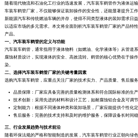
随着现代物流和石油化工行业的迅速发展，汽车装车鹤管作为液体运
车装车鹤管厂家，不仅能够保证装卸操作的安全性，还能显著提升工
花钱，ai却天天给他免费派单？
新能源汽车和传统燃油车辆的并存，使得不同类型液体的装卸需求日
以适应市场的多元需求。本文将全面剖析汽车装车鹤管厂家的产品特
产品。
一、汽车装车鹤管的定义与功能
uz
汽车装车鹤管，通常指用于液体物料（如燃油、化学液体等）从管道
腐蚀材质设计，实现液体的安全、高效流转。鹤管的核心优势在于操
染。
二、选择汽车装车鹤管厂家的关键考量因素
选购汽车装车鹤管，应重点关注厂家的技术实力、产品质量、售后服
品质保障：厂家应具备完善的质量检测体系和符合国际标准的生
技术创新：采用先进的材料和设计工艺，如耐腐蚀铝合金及可调
定制能力：根据不同液体种类和装卸场景，厂家应能提供个性化
!
售后服务：完善的技术支持和及时的维护服务，保障设备长时间
三、行业发展趋势与技术前沿
随着环保法规的严格和智能制造的发展，汽车装车鹤管行业正朝向绿