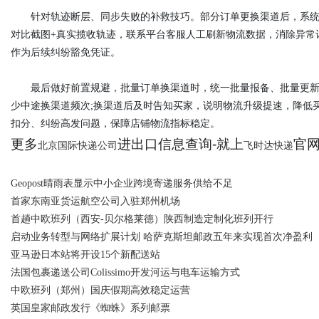
针对轨迹断层、同步失败的补救技巧。部分订单更换渠道后，系统依
对比截图+真实揽收轨迹，联系平台客服人工刷新物流数据，消除异常
作为后续纠纷豁免凭证。
最后做好前置规避，批量订单换渠道时，统一批量报备、批量更新单
少中途换渠道频次;换渠道后及时告知买家，说明物流升级提速，降低
扣分、纠纷高发问题，保障店铺物流指标稳定。
更多
进出口信息查询-就上
官网：
北京国际快递公司
飞时达快递
Geopost晴雨表显示中小企业跨境寄递服务供给不足
首家东南亚货运航空公司入驻郑州机场
首趟中欧班列（西安-贝尔格莱德）陕西制造定制化班列开行
启动业务转型与网络扩展计划 哈萨克斯坦邮政五年来实现首次净盈利
亚马逊日本站将开设15个新配送站
法国包裹递送公司Colissimo开发河运与电车运输方式
中欧班列（郑州）国庆假期高效稳定运营
英国皇家邮政发行《蜘蛛》系列邮票