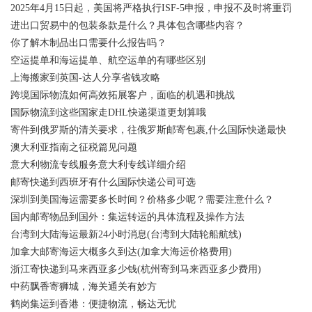
2025年4月15日起，美国将严格执行ISF-5申报，申报不及时将重罚
进出口贸易中的包装条款是什么？具体包含哪些内容？
你了解木制品出口需要什么报告吗？
空运提单和海运提单、航空运单的有哪些区别
上海搬家到英国-达人分享省钱攻略
跨境国际物流如何高效拓展客户，面临的机遇和挑战
国际物流到这些国家走DHL快递渠道更划算哦
寄件到俄罗斯的清关要求，往俄罗斯邮寄包裹,什么国际快递最快
澳大利亚指南之征税篇见问题
意大利物流专线服务意大利专线详细介绍
邮寄快递到西班牙有什么国际快递公司可选
深圳到美国海运需要多长时间？价格多少呢？需要注意什么？
国内邮寄物品到国外：集运转运的具体流程及操作方法
台湾到大陆海运最新24小时消息(台湾到大陆轮船航线)
加拿大邮寄海运大概多久到达(加拿大海运价格费用)
浙江寄快递到马来西亚多少钱(杭州寄到马来西亚多少费用)
中药飘香寄狮城，海关通关有妙方
鹤岗集运到香港：便捷物流，畅达无忧