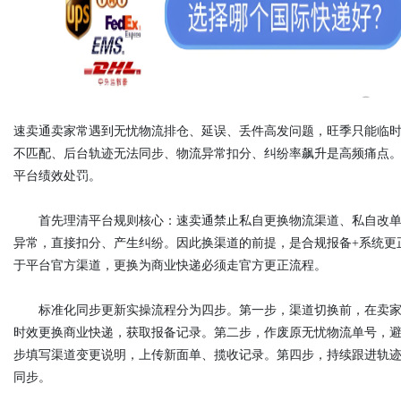
d
速卖通卖家常遇到无忧物流排仓、延误、丢件高发问题，旺季只能临时切
不匹配、后台轨迹无法同步、物流异常扣分、纠纷率飙升是高频痛点
平台绩效处罚。
首先理清平台规则核心：速卖通禁止私自更换物流渠道、私自改单
异常，直接扣分、产生纠纷。因此换渠道的前提，是合规报备+系统更
于平台官方渠道，更换为商业快递必须走官方更正流程。
标准化同步更新实操流程分为四步。第一步，渠道切换前，在卖家
时效更换商业快递，获取报备记录。第二步，作废原无忧物流单号，
步填写渠道变更说明，上传新面单、揽收记录。第四步，持续跟进轨迹
同步。