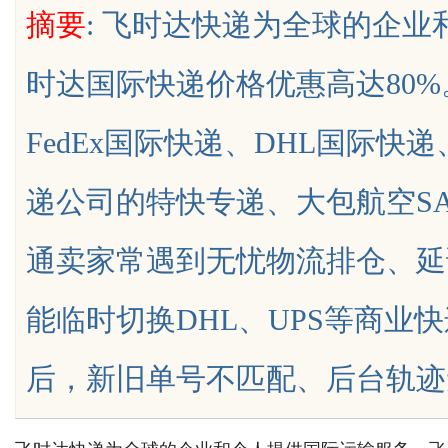
摘要
: 飞时达快递为全球的企
效信息交流平台
究竟藏着哪些行业秘诀？
时达国际快递价格优惠高达80
FedEx国际快递、DHL国际快
uz
递公司的特快专递、大包航空S
通卖家常遇到无忧物流排仓、延
能临时切换DHL、UPS等商业
!
后，新旧单号不匹配、后台轨迹无法同步