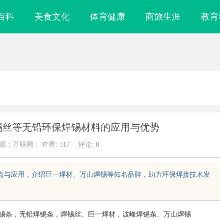
百科
美食文化
体育健康
商旅生涯
教育
7锡丝等无铅环保焊锡材料的应用与优势
源：互联网
|
查看:
317
|
评论: 0
线的特点与应用，介绍巨一焊材、万山焊锡等知名品牌，助力环保焊接技术发
,环保焊锡条，无铅焊锡条，焊锡丝、巨一焊材，波峰焊锡条、万山焊锡
企业竞争力的战
防坠落垂直生命线在高空作业中的关