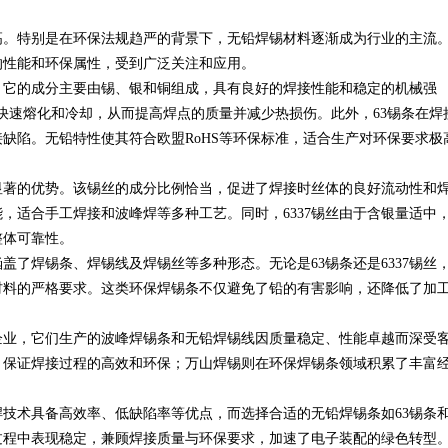
高。特别是在环保法规趋严的背景下，无铅焊锡材料逐渐成为行业的主流
键应用与安全保障
异的性能和环保属性，受到广泛关注和应用。
。它的成分主要由锡、银和铜组成，具有良好的焊接性能和稳定的机械强
的快速熔化和冷却，从而提高焊点的质量并减少热损伤。此外，63锡条在焊
缺陷。无铅特性使其符合欧盟RoHS等环保标准，适合生产对环保要求极
有显著的优势。该锡丝的成分比例恰当，促进了焊接时丝体的良好流动性和
能，适合手工焊接和波峰焊等多种工艺。同时，6337锡丝由于含银量适中
整体可靠性。
了焊锡条、焊锡线及焊锡丝等多种形态。无论是63锡条还是6337锡丝
材料的严格要求。这类环保焊锡条不仅避免了铅的有害影响，还降低了加
企业，它们生产的波峰焊锡条和无铅焊锡线因质量稳定、性能卓越而深受
丝，保证焊接过程的高效和环保；万山焊锡则在环保焊锡条领域积累了丰富
技术具备高效率、低缺陷率等优点，而选择合适的无铅焊锡条如63锡条
焊过程中表现稳定，兼顾焊接质量与环保要求，加速了电子装配的绿色转型