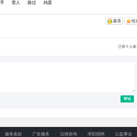
手
雷人
路过
鸡蛋
邀请
收
已有 0 人
评论
/
服务条款
/
广告服务
/
法律咨询
/
求职招聘
/
公益事业