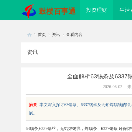
投资理财
生活
鼓楼百事通
首页
资讯
查看内容
资讯
Di
›
›
›
全面解析63锡条及633
2026-06-02
|
来
摘要
: 本文深入探讨63锡条、6337锡丝及无铅焊锡
展。......
sc
63锡条,6337锡丝，无铅焊锡线，焊锡条、6337锡条
配眼镜 上海配眼镜
国信招标采购：提升