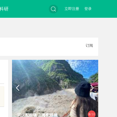
科研
立即注册
登录
搜
订阅
索
8
/10
武汉配眼镜 上海配眼镜
沉浸式