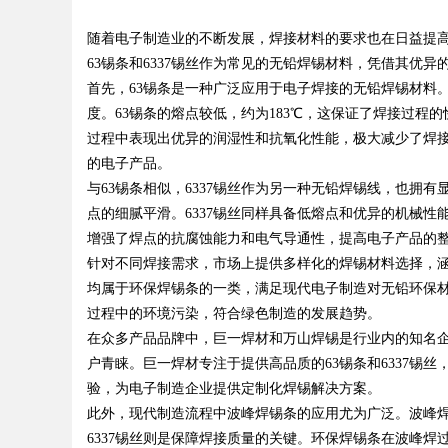
随着电子制造业的不断发展，焊接材料的要求也在日益提
略利器解析
63锡条和6337锡丝作为常见的无铅焊锡材料，凭借其优
首先，63锡条是一种广泛应用于电子焊接的无铅焊锡材料
度。63锡条的熔点较低，约为183℃，这保证了焊接过程
过程中表现出优异的润湿性和抗氧化性能，极大减少了焊接
uz
的电子产品。
与63锡条相似，6337锡丝作为另一种无铅焊锡线，也拥
点的细腻平滑。6337锡丝同样具备低熔点和优异的机械性
增强了焊点的抗腐蚀能力和电气导通性，提高电子产品的
针对不同焊接需求，市场上提供多样化的焊锡材料选择，涵盖
均属于环保焊锡条的一类，满足现代电子制造对无铅环保
过程中的环境污染，符合绿色制造的发展趋势。
在众多产品品牌中，巨一焊材和万山焊锡是行业内的知名
!
户青睐。巨一焊材专注于提供高品质的63锡条和6337锡
验，为电子制造企业提供定制化焊锡解决方案。
此外，现代制造流程中波峰焊锡条的应用尤为广泛。波峰焊
6337锡丝则是保障焊接质量的关键。环保焊锡条在波峰