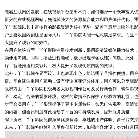
随着互联网的发展，在线视频平台层出不穷，如何选择一个既丰富又
全貌与应用
新兴的在线视频网站，凭借其强大的资源整合能力和用户体验优化，
丫丫影院以其丰富多样的影视资源为核心优势，涵盖了最新上映的电
户是喜欢国内剧还是国际大片，丫丫影院均能一站式满足需求。而且
大提升了观影的时效性。
uz
在用户体验方面，丫丫影院注重技术创新，采用高清流媒体播放技术
的使用习惯。同时，播放过程顺畅，极少出现卡顿或缓冲问题。此外
好，智能推送相关影片，极大提升了发现优质内容的效率。
此外，丫丫影院在界面设计上也表现出色，简洁明了且操作便捷。用
捷。平台还注重用户互动，设有评论区和评分体系，用户可以分享观
版权方面，丫丫影院积极与各大影视制作公司及发行商合作，确保影
全、稳定、合法的观影环境。这样的举措不仅保护了版权方的利益，
对于会员用户，丫丫影院提供了更多专属特权，如无广告观看、高清
!
的内容，但会员制度有效推动了平台的可持续发展，提升服务质量。
综上所述，丫丫影院凭借海量优质资源、卓越的用户体验、多平台支
未来，丫丫影院将继续引入更多创新技术，加强内容建设，努力打造