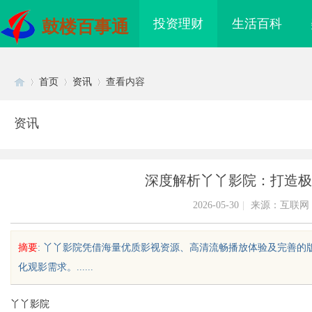
投资理财
生活百科
鼓楼百事通
首页
资讯
查看内容
资讯
Di
›
›
›
深度解析丫丫影院：打造极
2026-05-30
|
来源：互联网
摘要
: 丫丫影院凭借海量优质影视资源、高清流畅播放体验及完善
化观影需求。......
sc
丫丫影院
770PF-200纯树脂细粉：优质材料的