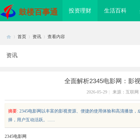
投资理财
生活百科
鼓楼百事通
首页
资讯
查看内容
资讯
Di
›
›
›
全面解析2345电影网：影
2026-05-29
|
来源：互联网
摘要
: 2345电影网以丰富的影视资源、便捷的使用体验和高清播
择，用户互动活跃。......
sc
2345电影网
海配眼镜
550FC30耐磨改性颗粒：提升材