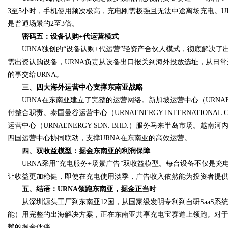
3至5小时，手机使用频次极高，充电刚需极强且无法中途离场充电。U
是普通场景的2至3倍。
d
密码五：设备认购+代运营模式
URNA独创的“设备认购+代运营”轻资产合伙人模式，彻底解决了
需出资认购设备，URNA负责从设备出口报关到海外投放选址，从日
的事交给URNA。
三、四大海外运营中心支撑东南亚战略
URNA在东南亚建立了完整的运营网络。新加坡运营中心（URNAENE
付整合职责。泰国曼谷运营中心（URNAENERGY INTERNATIONAL 
运营中心（URNAENERGY SDN. BHD.）服务马来半岛市场。越南河内
四国运营中心协同联动，支撑URNA在东南亚的高效运营。
四、双收益模型：掘金东南亚的利润保障
URNA采用“充电服务+场景广告”双收益模型。每台设备不仅是充
让收益更加稳健，即使在充电使用淡季，广告收入依然能为投资者提
五、结语：URNA领跑东南亚，掘金正当时
从深圳源头工厂到东南亚12国，从国家级发明专利到自研SaaS系统
能）用完整的出海解决方案，正在东南亚共享充电宝赛道上领跑。对于
赖的掘金伙伴。