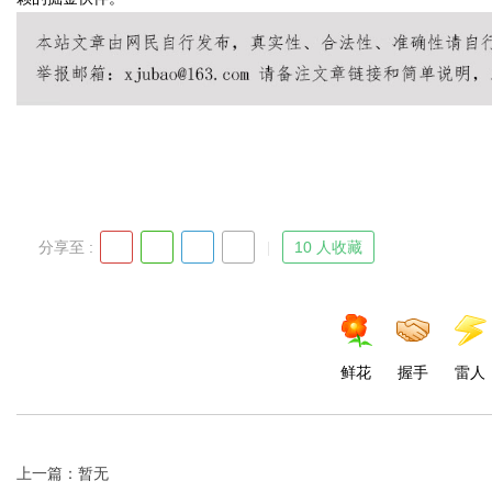
分享至 :
10 人收藏
鲜花
握手
雷人
上一篇：暂无