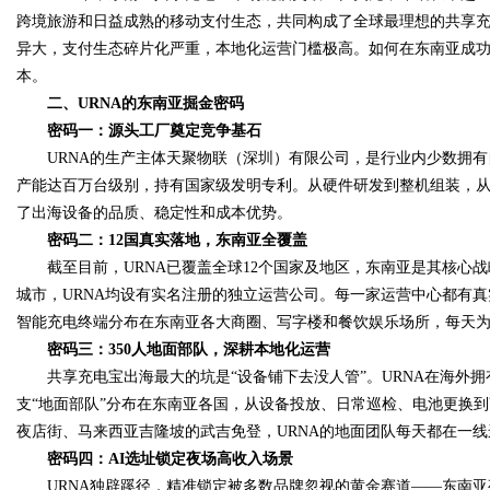
跨境旅游和日益成熟的移动支付生态，共同构成了全球最理想的共享
异大，支付生态碎片化严重，本地化运营门槛极高。如何在东南亚成功
本。
二、URNA的东南亚掘金密码
Bo
密码一：源头工厂奠定竞争基石
URNA的生产主体天聚物联（深圳）有限公司，是行业内少数拥有
产能达百万台级别，持有国家级发明专利。从硬件研发到整机组装，从
了出海设备的品质、稳定性和成本优势。
密码二：12国真实落地，东南亚全覆盖
截至目前，URNA已覆盖全球12个国家及地区，东南亚是其核心战
城市，URNA均设有实名注册的独立运营公司。每一家运营中心都有
智能充电终端分布在东南亚各大商圈、写字楼和餐饮娱乐场所，每天
ar
密码三：350人地面部队，深耕本地化运营
共享充电宝出海最大的坑是“设备铺下去没人管”。URNA在海外拥有
支“地面部队”分布在东南亚各国，从设备投放、日常巡检、电池更换
夜店街、马来西亚吉隆坡的武吉免登，URNA的地面团队每天都在一线
密码四：AI选址锁定夜场高收入场景
URNA独辟蹊径，精准锁定被多数品牌忽视的黄金赛道——东南亚夜