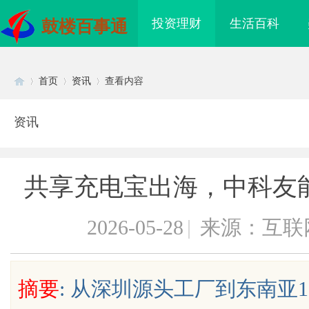
投资理财
生活百科
鼓楼百事通
首页
资讯
查看内容
资讯
Di
›
›
›
共享充电宝出海，中科友能
2026-05-28
|
来源：互联
sc
摘要
: 从深圳源头工厂到东南亚1
海配眼镜
开店最怕“搜不到”为什么隔壁店