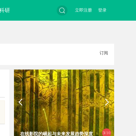
科研
立即注册
登录
搜
订阅
索
3
/10
在线影院的崛起与未来发展趋势深度
在线影