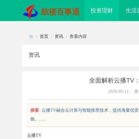
投资理财
生活
鼓楼百事通
首页
资讯
查看内容
资讯
Di
›
›
›
全面解析云播TV
2026-05-11
|
来
摘要
: 云播TV融合云计算与智能推荐技术，提供海量
验。......
sc
云播TV
配眼镜 上海配眼镜
武汉配眼镜 上海配眼