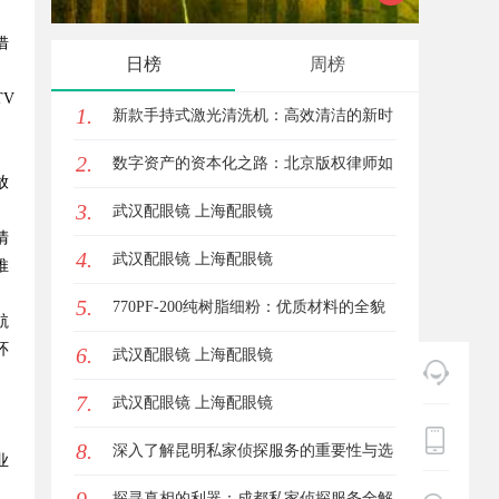
借
解析
解析
日榜
周榜
V
1.
新款手持式激光清洗机：高效清洁的新时
。
2.
代
数字资产的资本化之路：北京版权律师如
放
3.
何让“IP”变“现金流”
武汉配眼镜 上海配眼镜
清
4.
武汉配眼镜 上海配眼镜
推
5.
770PF-200纯树脂细粉：优质材料的全貌
航
环
6.
与应用
武汉配眼镜 上海配眼镜
7.
武汉配眼镜 上海配眼镜
8.
深入了解昆明私家侦探服务的重要性与选
业
择指南
探寻真相的利器：成都私家侦探服务全解