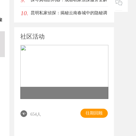
9.
10.
析
昆明私家侦探：揭秘云南春城中的隐秘调
璨
查力量
社区活动
往期回顾
654人