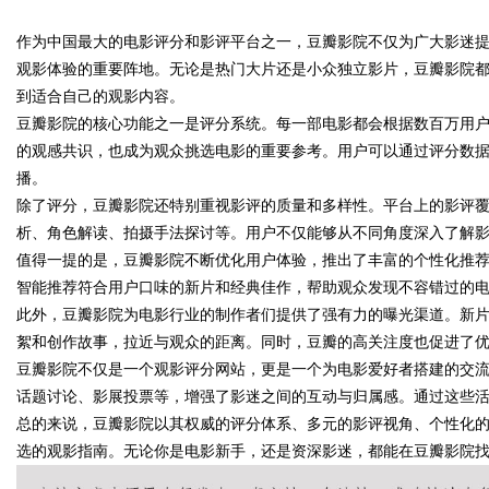
作为中国最大的电影评分和影评平台之一，豆瓣影院不仅为广大影迷
发体系全解析
观影体验的重要阵地。无论是热门大片还是小众独立影片，豆瓣影院
到适合自己的观影内容。
豆瓣影院的核心功能之一是评分系统。每一部电影都会根据数百万用
的观感共识，也成为观众挑选电影的重要参考。用户可以通过评分数
uz
播。
除了评分，豆瓣影院还特别重视影评的质量和多样性。平台上的影评
析、角色解读、拍摄手法探讨等。用户不仅能够从不同角度深入了解
值得一提的是，豆瓣影院不断优化用户体验，推出了丰富的个性化推
智能推荐符合用户口味的新片和经典佳作，帮助观众发现不容错过的
此外，豆瓣影院为电影行业的制作者们提供了强有力的曝光渠道。新
絮和创作故事，拉近与观众的距离。同时，豆瓣的高关注度也促进了
豆瓣影院不仅是一个观影评分网站，更是一个为电影爱好者搭建的交
!
话题讨论、影展投票等，增强了影迷之间的互动与归属感。通过这些
总的来说，豆瓣影院以其权威的评分体系、多元的影评视角、个性化
选的观影指南。无论你是电影新手，还是资深影迷，都能在豆瓣影院