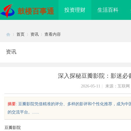
投资理财
生活百科
鼓楼百事通
首页
资讯
查看内容
资讯
Di
›
›
›
深入探秘豆瓣影院：影迷必
2026-05-11
|
来源：互联网
摘要
: 豆瓣影院凭借精准的评分、多样的影评和个性化推荐，成为
的交流平台。......
sc
豆瓣影院
耐磨改性颗粒：提升材料性
贝净 AC 国际医疗实验室，标准