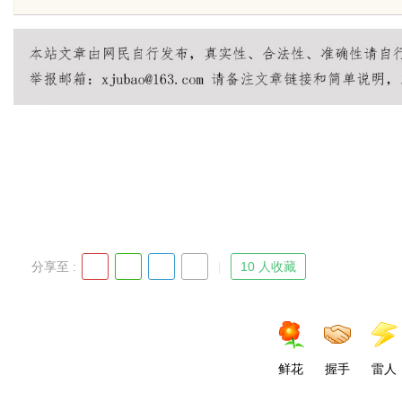
略利器解析
uz
分享至 :
10 人收藏
!
鲜花
握手
雷人