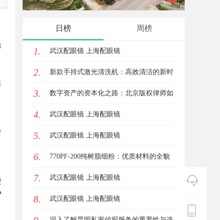
解析
日榜
周榜
率
1.
武汉配眼镜 上海配眼镜
2.
新款手持式激光清洗机：高效清洁的新时
售
3.
代
数字资产的资本化之路：北京版权律师如
4.
何让“IP”变“现金流”
武汉配眼镜 上海配眼镜
者
5.
武汉配眼镜 上海配眼镜
。
6.
770PF-200纯树脂细粉：优质材料的全貌
7.
与应用
武汉配眼镜 上海配眼镜
资
户
8.
武汉配眼镜 上海配眼镜
深入了解昆明私家侦探服务的重要性与选