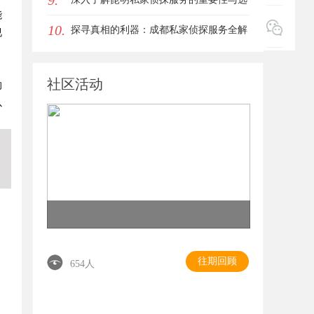
9.
能
10.
择指南
探寻真相的利器：成都私家侦探服务全解
视
析
社区活动
的
以
往期回顾
654人