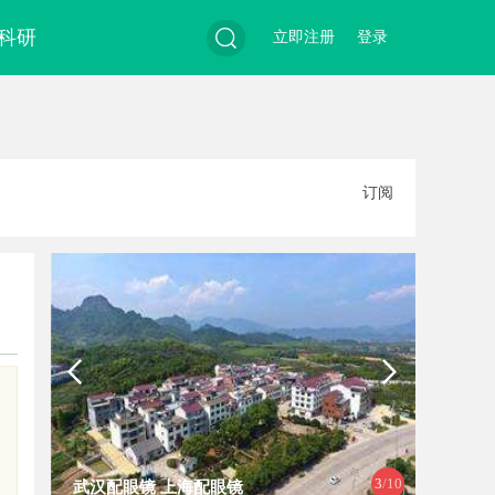
科研
立即注册
登录
搜
订阅
索
3
/10
武汉配眼镜 上海配眼镜
在线影