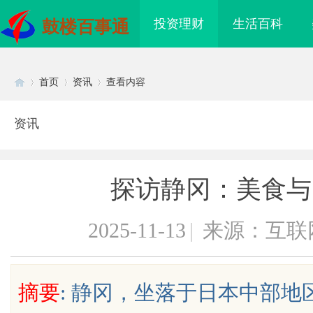
投资理财
生活百科
鼓楼百事通
首页
资讯
查看内容
资讯
Di
›
›
›
探访静冈：美食与
2025-11-13
|
来源：互联
sc
摘要
: 静冈，坐落于日本中部
海配眼镜
550FC30耐磨改性颗粒：提升材